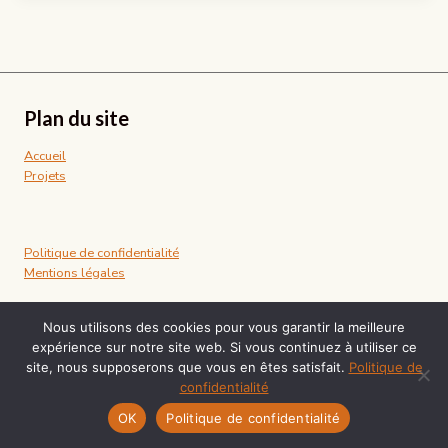
Plan du site
Accueil
Projets
Politique de confidentialité
Mentions légales
Nous utilisons des cookies pour vous garantir la meilleure
Informations
expérience sur notre site web. Si vous continuez à utiliser ce
site, nous supposerons que vous en êtes satisfait.
Politique de
contact@lolamazure.fr / 06.42.40.07.63
confidentialité
© 2026 Lola Mazure
OK
Politique de confidentialité