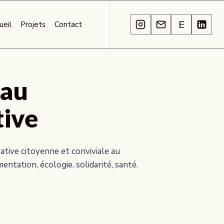
E
ueil
Projets
Contact
eau
ive
ative citoyenne et conviviale au
entation, écologie, solidarité, santé.